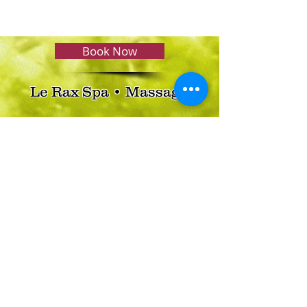
Book Now
Le Rax Spa • Massage
Tel:
034 112244
Hot Line:
092 2644965
Email:
leraxspa@gmail.com
​OPENING HOURS
Mon - Sun: 11:00am - 9:00pm
47/289 Settakit 1 Road, Tasai, Muang,
Samut Sakhon 74000
Thailand