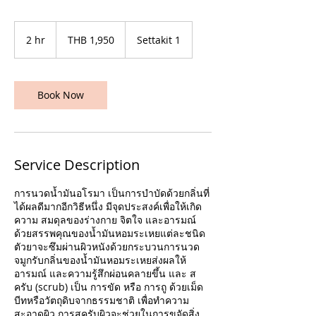
1,950
Thai
2 hr
2
THB 1,950
Settakit 1
baht
h
r
Book Now
Service Description
การนวดน้ำมันอโรมา เป็นการบำบัดด้วยกลิ่นที่
ได้ผลดีมากอีกวิธีหนึ่ง มีจุดประสงค์เพื่อให้เกิด
ความ สมดุลของร่างกาย จิตใจ และอารมณ์
ด้วยสรรพคุณของน้ำมันหอมระเหยแต่ละชนิด
ตัวยาจะซึมผ่านผิวหนังด้วยกระบวนการนวด
จมูกรับกลิ่นของน้ำมันหอมระเหยส่งผลให้
อารมณ์ และความรู้สึกผ่อนคลายขึ้น และ ส
ครับ (scrub) เป็น การขัด หรือ การถู ด้วยเม็ด
บีทหรือวัตถุดิบจากธรรมชาติ เพื่อทำความ
สะอาดผิว การสครับผิวจะช่วยในการขจัดสิ่ง